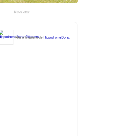
Newsletter
Aller à la galerie de
HippodromeDorat