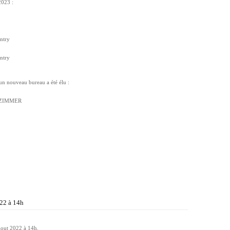
2023 :
untry
untry
un nouveau bureau a été élu :
n ZIMMER
022 à 14h
Aout 2022 à 14h.