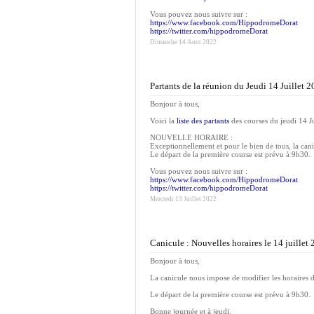
Vous pouvez nous suivre sur :
https://www.facebook.com/HippodromeDorat
https://twitter.com/hippodromeDorat
Dimanche 14 Aout 2022
Partants de la réunion du Jeudi 14 Juillet 
Bonjour à tous,
Voici la
liste des partants
des courses du jeudi 14 Ju
NOUVELLE HORAIRE :
Exceptionnellement et pour le bien de tous, la ca
Le départ de la première course est prévu à 9h30.
Vous pouvez nous suivre sur :
https://www.facebook.com/HippodromeDorat
https://twitter.com/hippodromeDorat
Mercredi 13 Juillet 2022
Canicule : Nouvelles horaires le 14 juillet
Bonjour à tous,
La canicule nous impose de modifier les horaires d
Le départ de la première course est prévu à 9h30.
Bonne journée et à jeudi.