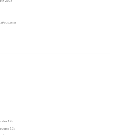
-ete-2025
t/obstacles
ur dés 12h
 course 15h