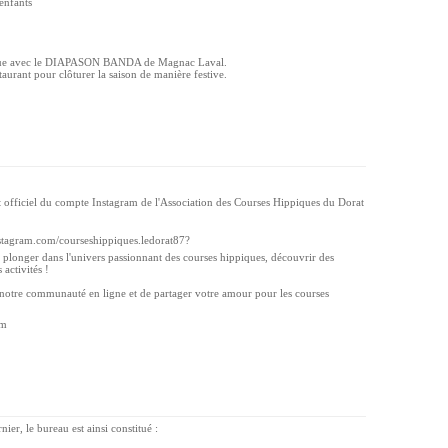
enfants
usique avec le DIAPASON BANDA de Magnac Laval.
taurant pour clôturer la saison de manière festive.
officiel du compte Instagram de l'Association des Courses Hippiques du Dorat
stagram.com/courseshippiques.ledorat87?
er dans l'univers passionnant des courses hippiques, découvrir des
 activités !
notre communauté en ligne et de partager votre amour pour les courses
am
ier, le bureau est ainsi constitué :