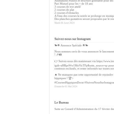
Animations Poneys et structure gonflable pour les 
Pari Mutuel pour les + de 18 ans
3 courses de trot attelé
2 courses de plat
2 courses d'obstacles
A l'issu des courses la soirée se prolonge en m
Des planches gustatives seront proposées par le res
Mardi 06 Aout 2024
Suivez-nous sur Instagram
🐎🌟 Annonce Spéciale 🌟🐎
Nous sommes ravis de vous annoncer le lancement 
! 🎉📸
👉 Suivez-nous dès maintenant via https://www.in
igsh=aHRpeWw1MnVicTFp&utm_source=qr pour plong
contenus exclusifs, et rester informés sur toutes nos
🔥 Ne manquez pas cette opportunité de rejoindre 
hippiques ! 🏆✨
#CoursesHippiquesDorat #SuivezNousSurInstagr
Dimanche 05 Mai 2024
Le Bureau
Suite au Conseil d'Administration du 17 février dern