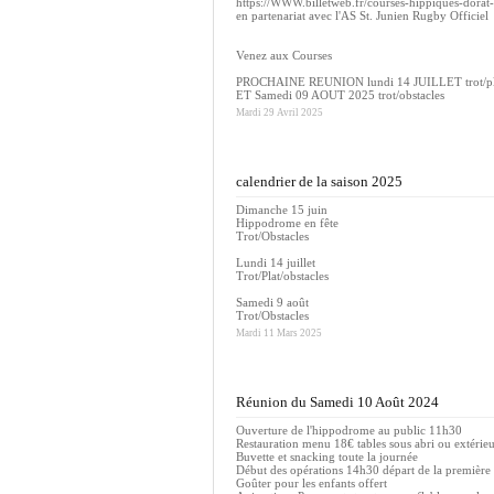
https://WWW.billetweb.fr/courses-hippiques-dorat
en partenariat avec l'AS St. Junien Rugby Officiel
Venez aux Courses
PROCHAINE REUNION lundi 14 JUILLET trot/pla
ET Samedi 09 AOUT 2025 trot/obstacles
Mardi 29 Avril 2025
calendrier de la saison 2025
Dimanche 15 juin
Hippodrome en fête
Trot/Obstacles
Lundi 14 juillet
Trot/Plat/obstacles
Samedi 9 août
Trot/Obstacles
Mardi 11 Mars 2025
Réunion du Samedi 10 Août 2024
Ouverture de l'hippodrome au public 11h30
Restauration menu 18€ tables sous abri ou extérie
Buvette et snacking toute la journée
Début des opérations 14h30 départ de la première
Goûter pour les enfants offert