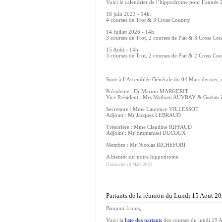
Voici le calendrier de l’hippodrome pour l’année 
18 juin 2023 - 14h.
4 courses de Trot & 3 Cross Country
14 Juillet 2026 - 14h
3 courses de Trot, 2 courses de Plat & 3 Cross Co
15 Août - 14h
3 courses de Trot, 2 courses de Plat & 2 Cross Co
Suite à l’Assemblée Générale du 04 Mars dernier, 
Présidente : Dr Marion MARGERIT
Vice Président : Mrs Mathieu AUVRAY & Gaëta
Secretaire : Mme Laurence VILLESSOT
Adjoint : Mr Jacques LEBRAUD
Trésorière : Mme Claudine RIFFAUD
Adjoint : Mr Emmanuel DUCOUX
Membre : Mr Nicolas RICHEFORT
A bientôt sur notre hippodrome.
Dimanche 26 Mars 2023
Partants de la réunion du Lundi 15 Aout 2
Bonjour à tous,
Voici la
liste des partants
des courses du lundi 15 