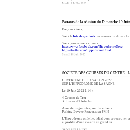
Mardi 12 Juillet 2022
Partants de la réunion du Dimanche 19 Jui
Bonjour à tous,
Voici la
liste des partants
des courses du dimanche 
Vous pouvez nous suivre sur :
https://www.facebook.com/HippodromeDorat
https://twitter.com/hippodromeDorat
Samedi 18 Juin 2022
SOCIETE DES COURSES DU CENTRE - 
OUVERTURE DE LA SAISON 2022
SUR L’HIPPODROME DE LA SAGNE
Le 19 Juin 2022 à 14 h
4 Courses de Trot
3 Courses d’Obstacles
Animations gratuites pour les enfants
Parking Buvette Restauration PMH
L’Hippodrome est le lieu idéal pour se retrouver en
et profiter d’une évasion au grand air.
Venez aux Courses